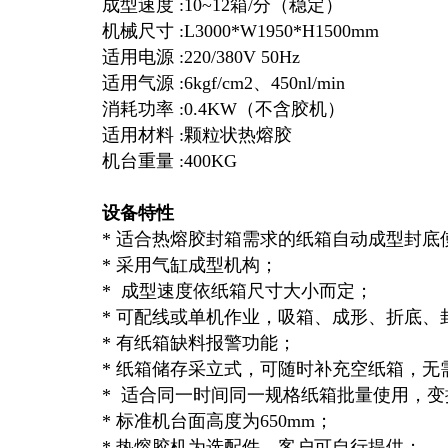
成型速度 :10~12箱/分（稳定）
机械尺寸 :L3000*W1950*H1500mm
适用电源 :220/380V 50Hz
适用气源 :6kgf/cm2、450nl/min
消耗功率 :0.4KW（不含胶机）
适用材料 :颗粒状热熔胶
机台重量 :400KG
设备特性
* 适合热熔胶封箱需求的纸箱自动成型封底
* 采用气缸成型机构；
* 成型速度依纸箱尺寸大小而定；
* 可配线或单机作业，吸箱、成形、折底、
* 有纸箱缺料报警功能；
* 纸箱储存采立式，可随时补充空纸箱，无
* 适合同一时间同一规格纸箱批量使用，
* 标准机台面高度为650mm；
* 热熔胶机为选配件，客户可自行提供；