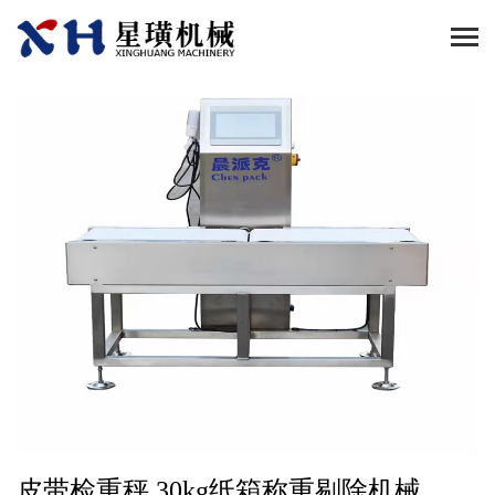
皮带检重秤 30kg纸箱称重剔除机械